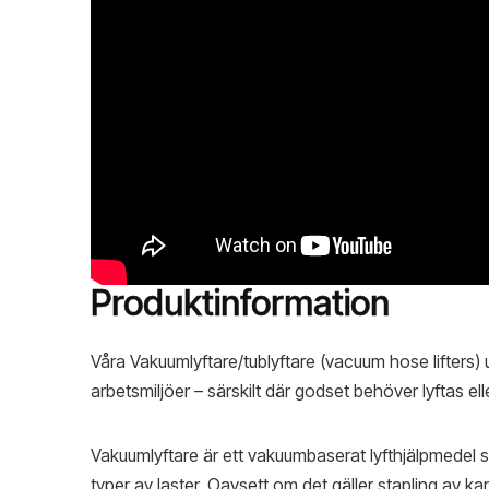
Produktinformation
Våra Vakuumlyftare/tublyftare (vacuum hose lifters) u
arbetsmiljöer – särskilt där godset behöver lyftas ell
Vakuumlyftare är ett vakuumbaserat lyfthjälpmedel s
typer av laster. Oavsett om det gäller stapling av kar