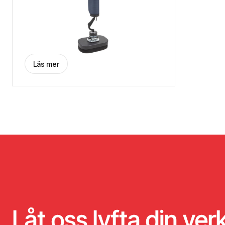
Läs mer
Låt oss lyfta din ve