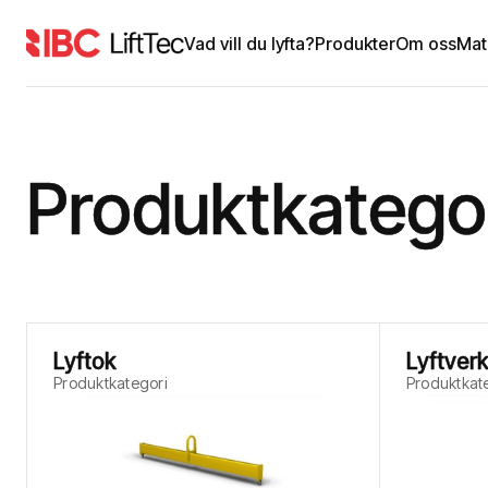
Vad vill du lyfta?
Produkter
Om oss
Mat
Produktkatego
Lyftok
Lyftver
Produktkategori
Produktkat