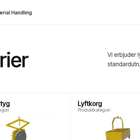
erial Handling
rier
Vi erbjuder l
standardutru
ktyg
Lyftkorg
egori
Produktkategori