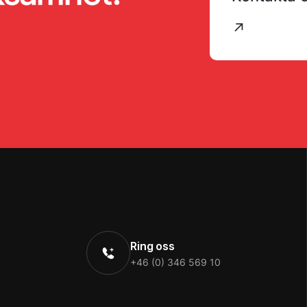
↗
Ring oss
+46 (0) 346 569 10