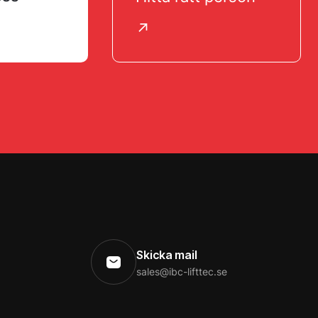
↗
Skicka mail
sales@ibc-lifttec.se