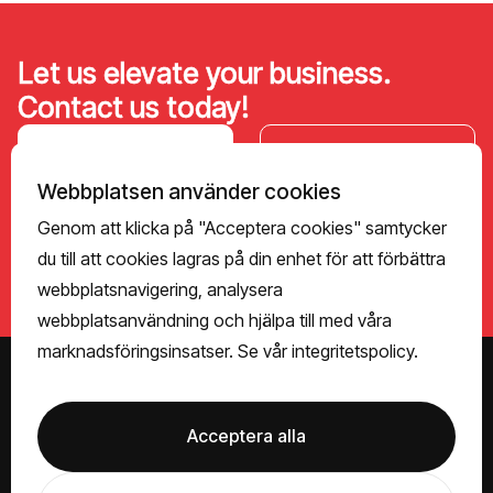
Let us elevate your business.
Contact us today!
Contact Us
Find the right
person
Webbplatsen använder cookies
↗
↗
Genom att klicka på "Acceptera cookies" samtycker
du till att cookies lagras på din enhet för att förbättra
webbplatsnavigering, analysera
webbplatsanvändning och hjälpa till med våra
marknadsföringsinsatser. Se vår
integritetspolicy.
Visit us
Acceptera alla
Servicevägen 26
311 32 Falkenberg
Find us here ↗