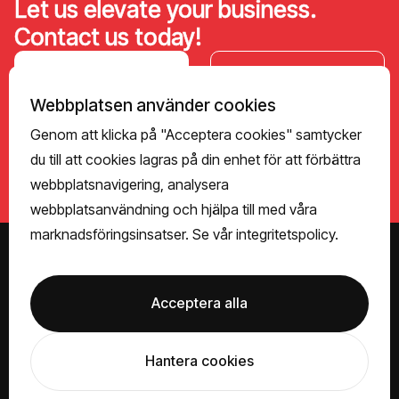
Let us elevate your business.
Contact us today!
Contact Us
Find the right
person
Webbplatsen använder cookies
↗
↗
Genom att klicka på "Acceptera cookies" samtycker
du till att cookies lagras på din enhet för att förbättra
webbplatsnavigering, analysera
webbplatsanvändning och hjälpa till med våra
marknadsföringsinsatser. Se vår
integritetspolicy.
Visit us
Acceptera alla
Servicevägen 26
311 32 Falkenberg
Find us here ↗
Hantera cookies