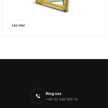
Les mer
Ring oss
+46 (0) 346 569 10