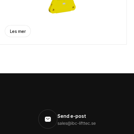
Les mer
Send e-post
sales@ibc-lifttec.se