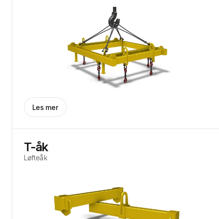
Les mer
T-åk
Løfteåk