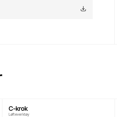
r
C-krok
Løfteverktøy