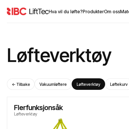
Hva vil du løfte?
Produkter
Om oss
Mat
Løfteverktøy
← Tilbake
Vakuumløftere
Løfteverktøy
Løftekurv
Flerfunksjonsåk
Løfteverktøy