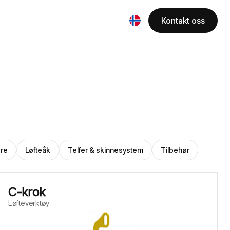
Kontakt oss
ere
Løfteåk
Telfer & skinnesystem
Tilbehør
C-krok
Løfteverktøy