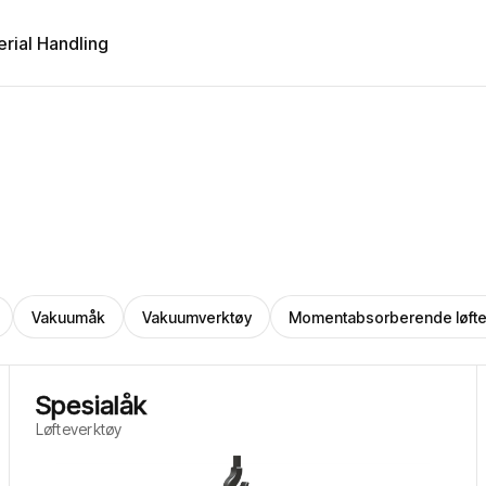
erial Handling
Vakuumåk
Vakuumverktøy
Momentabsorberende løft
Spesialåk
Løfteverktøy