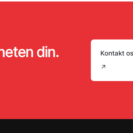
heten din.
Kontakt o
↗