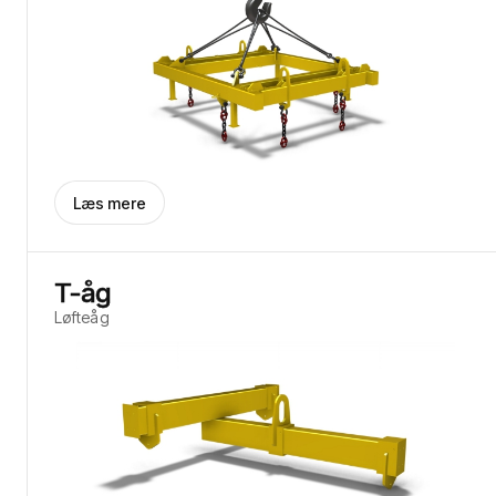
Læs mere
T-åg
Løfteåg