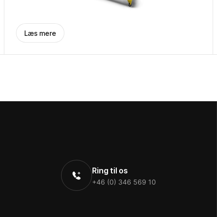
Læs mere
Ring til os
+46 (0) 346 569 10