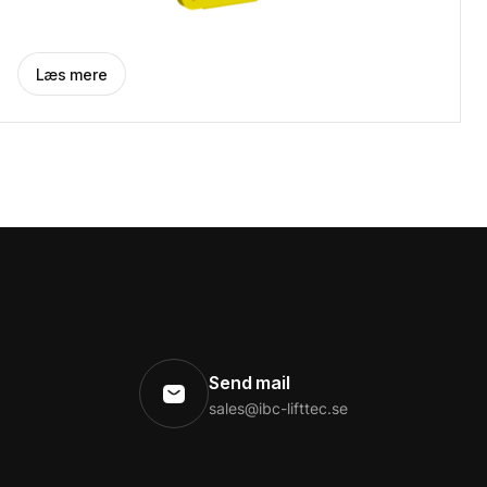
Læs mere
Send mail
sales@ibc-lifttec.se