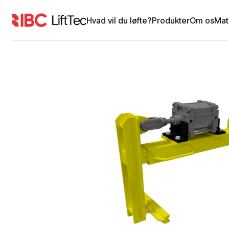
Hvad vil du løfte?
Produkter
Om os
Mat