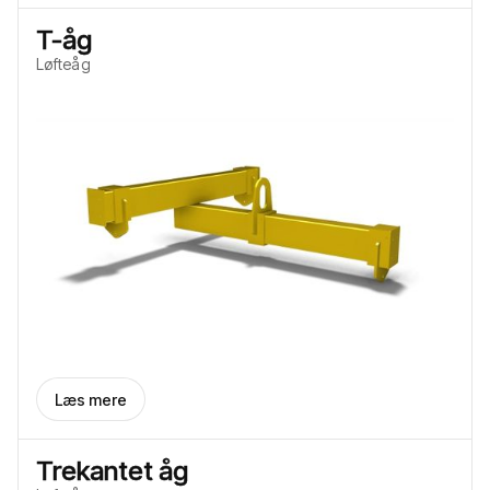
T-åg
Løfteåg
Læs mere
Trekantet åg