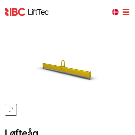
Løfteåg