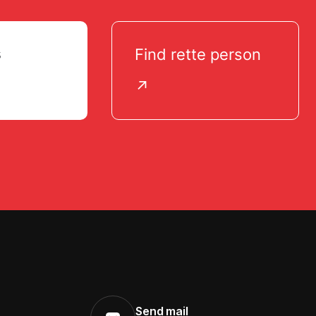
s
Find rette person
↗
Send mail