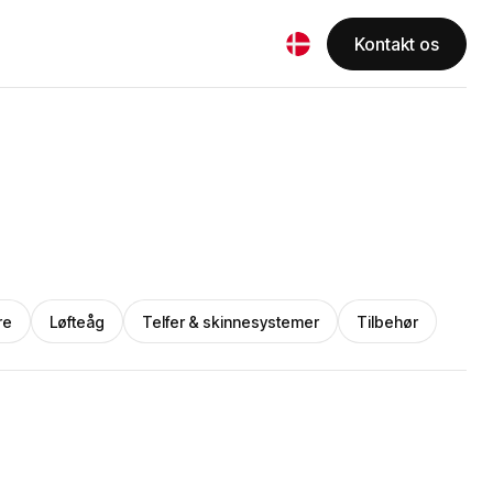
Kontakt os
re
Løfteåg
Telfer & skinnesystemer
Tilbehør