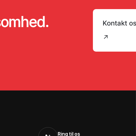
ksomhed.
Kontakt o
↗
Ring til os