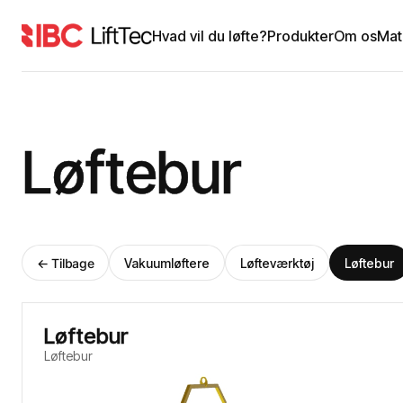
Hvad vil du løfte?
Produkter
Om os
Mat
Løftebur
← Tilbage
Vakuumløftere
Løfteværktøj
Løftebur
Løftebur
Løftebur