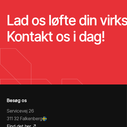
Lad os løfte din vir
Kontakt os i dag!
Besøg os
Servicevej 26
311 32 Falkenberg
Find det her ↗