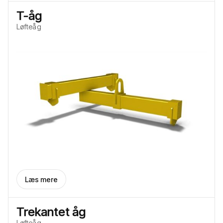
T-åg
Løfteåg
Læs mere
Trekantet åg
Løfteåg