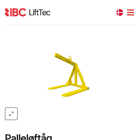
Palleløftåg